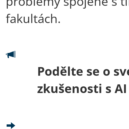
problémy spojené s t
fakultách.
Podělte se o sv
zkušenosti s AI