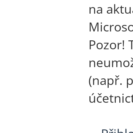
na aktu
Microso
Pozor! 
neumožň
(např. 
účetnict