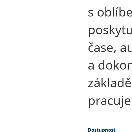
s oblíb
poskytu
čase, a
a dokon
základě
pracuje
Dostupnost