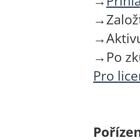
→
Přihl
→Založt
→Aktivu
→Po zk
Pro lic
Pořízen