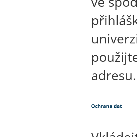
ve spod
přihláš
univerz
použijt
adresu.
Ochrana dat
Vkládej