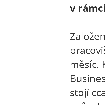
v rámc
Založen
pracovi
měsíc. 
Busines
stojí c