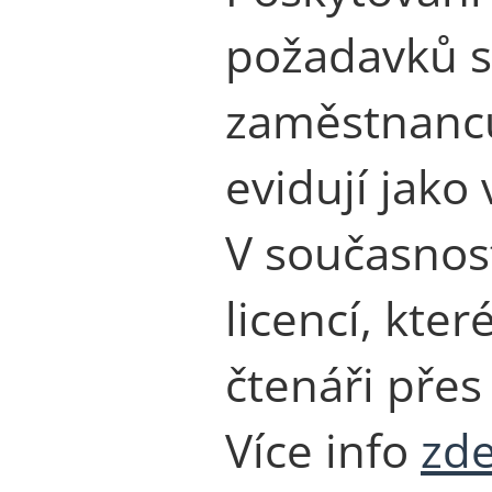
požadavků 
zaměstnanců
evidují jako
V současnost
licencí, kte
čtenáři přes
Více info
zd