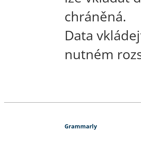
chráněná.
Data vkláde
nutném roz
Grammarly