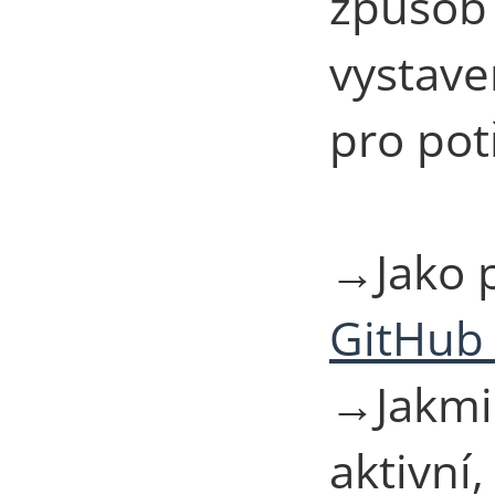
způsob
vystave
pro pot
→Jako p
GitHub 
→Jakmil
aktivní,