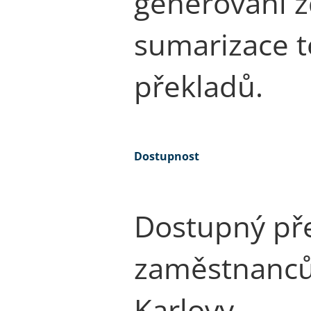
generování z
sumarizace t
překladů.
Dostupnost
Dostupný př
zaměstnanců
Karlovy.