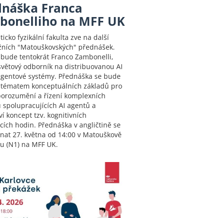
dnáška Franca
bonelliho na MFF UK
cko fyzikální fakulta zve na další
ižních "Matouškovských" přednášek.
bude tentokrát Franco Zambonelli,
světový odborník na distribuovanou AI
agentové systémy. Přednáška se bude
 tématem konceptuálních základů pro
porozumění a řízení komplexních
 spolupracujících AI agentů a
í koncept tzv. kognitivních
cích hodin. Přednáška v angličtině se
nat 27. května od 14:00 v Matouškově
iu (N1) na MFF UK.