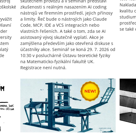
stroj
skutečném provozu a v semináři představí
Naklada
oškolské
zkušenosti s reálným nasazením AI coding
kvalitu 
nástrojů ve firemním prostředí, jejich přínosy
studium
yvážit
a limity. Řeč bude o nástrojích jako Claude
prostře
Hlavní
Code, MCP, IDE a VCS integracích nebo
se také
nder
vlastních řešeních. A také o tom, zda se AI
ersity
asistovaný vývoj skutečně vyplatí. Akce je
ystem
zamýšlena především jako otevřená diskuse s
ulatý
účastníky akce. Seminář se koná 29. 7. 2026 od
de
10:30 v posluchárně Ústavu teoretické fyziky
na Matematicko-fyzikální fakultě UK.
Registrace není nutná.