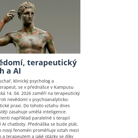
ědomí, terapeutický
h a AI
uchař, klinický psycholog a
erapeut, se v přednášce v Kampusu
ká 14. 04. 2026 zaměří na terapeutický
 roli nevědomí v psychoanalyticko-
tické praxi. Do tohoto vztahu dnes
stěji zasahuje umělá inteligence.
ienti například paralelně s terapií
í AI chatboty. Přednáška se bude ptát,
to nový fenomén proměňuje vztah mezi
m a terapeutem a jaké otázky se díky