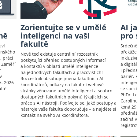
Zorientujte se v umělé
AI j
ně
inteligenci na vaší
pro 
fakultě
aví
Srdečně
ínského
překáže
Nově teď existuje centrální rozcestník
, práci
inkluzi
poskytující přehled dostupných informací
! Zaměří
a digitá
a kontaktů v oblasti umělé inteligence
y
i předn
na jednotlivých fakultách a pracovištích!
v
bariér,
Rozcestník obsahuje jména fakultních AI
5. 2026
intelig
koordinátorů, odkazy na fakultní webové
ltě -
se spec
stránky věnované umělé inteligenci a souhrn
PhDr. L
dostupných fakultních pokynů týkajících se
Carolin
práce s AI nástroji. Podívejte se, jaké postupy a
koná 29
nástroje vaše fakulta doporučuje – a najděte si
přednáš
kontakt na svého AI koordinátora.
začíná 
registro