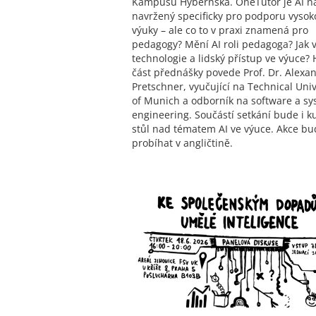
Kampusu Hybernská. OneTutor je AI ná
navržený specificky pro podporu vysok
výuky – ale co to v praxi znamená pro
pedagogy? Mění AI roli pedagoga? Jak v
technologie a lidský přístup ve výuce? 
část přednášky povede Prof. Dr. Alexa
Pretschner, vyučující na Technical Univ
of Munich a odborník na software a s
engineering. Součástí setkání bude i k
stůl nad tématem AI ve výuce. Akce bu
probíhat v angličtině.