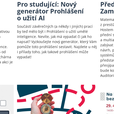
Pro studující: Nový
Pře
generátor Prohlášení
Zam
o užití AI
Matemati
z prest
Součástí závěrečných (a někdy i jiných) prací
Hostem 
ativou
by teď mělo být i Prohlášení o užití umělé
přední 
m
inteligence. Nevíte, jak má vypadat či jak ho
a multi
napsat? Vyzkoušejte nový generátor, který Vám
zabývat
ence.
pomůže toto prohlášení sestavit. Najdete u něj
návrh, 
6 od
i přílady toho, jak takové prohlášení může
systémů
uchárna
vypadat!
představ
 akci je
přesýpa
bude ko
Auditor