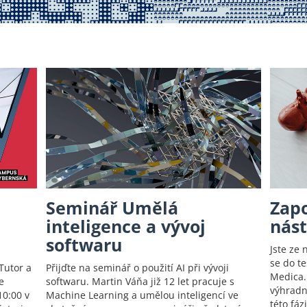
Seminář Umělá
Zapo
inteligence a vývoj
nást
softwaru
Jste ze 
se do te
Tutor a
Přijďte na seminář o použití AI při vývoji
Medica. 
e
softwaru. Martin Váňa již 12 let pracuje s
výhradn
10:00 v
Machine Learning a umělou inteligencí ve
této fáz