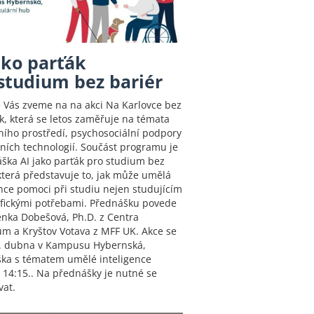
ako parťák
studium bez bariér
 Vás zveme na na akci Na Karlovce bez
k, která se letos zaměřuje na témata
vního prostředí, psychosociální podpory
lních technologií. Součást programu je
áška AI jako parťák pro studium bez
 která představuje to, jak může umělá
ence pomoci při studiu nejen studujícím
ifickými potřebami. Přednášku povede
enka Dobešová, Ph.D. z Centra
um a Kryštov Votava z MFF UK. Akce se
. dubna v Kampusu Hybernská,
ka s tématem umělé inteligence
v 14:15.. Na přednášky je nutné se
vat.