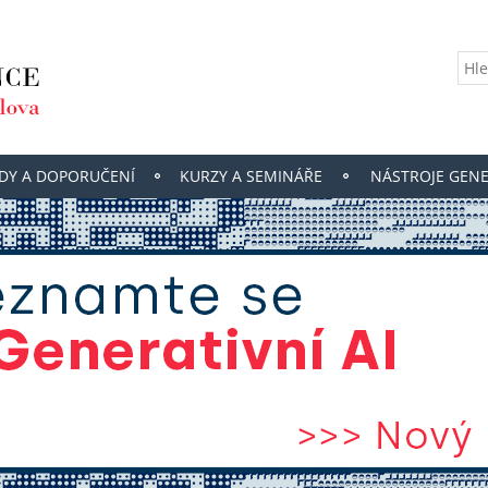
DY A DOPORUČENÍ
KURZY A SEMINÁŘE
NÁSTROJE GENE