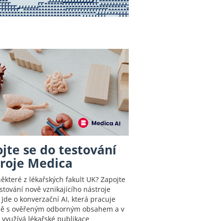
jte se do testování
roje Medica
některé z lékařských fakult UK? Zapojte
stování nově vznikajícího nástroje
Jde o konverzační AI, která pracuje
ě s ověřeným odborným obsahem a v
i využívá lékařské publikace