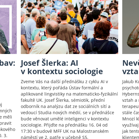
bav:
Josef Šlerka: AI
Nev
v kontextu sociologie
vzta
Zveme Vás na další přednášku z cyklu AI v
Jakub K
kontextu, který pořáda Ústav formální a
psychot
aplikované lingvistiky na matematicko-fyzikální
Hyberns
fakultě UK. Josef Šlerka, sémiotik, přední
vztah a
ůj
odborník na analýzu dat ze sociálních sítí a
terapeu
emných
vedoucí Studia nových médií, se v přednášce
stále ča
e měli
bude věnovat umělé inteligenci v kontextu
Mnozí kl
pravit
sociologie. Přijďte na přednášku 16. 04 od
využívaj
takového
17:30 v budově MFF UK na Malostranském
jak ten
. 3.
náměstí ve 2. patře v učebně S5.
kliente