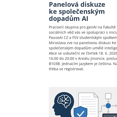
Panelová diskuze
ke společenským
dopadům AI
Pracovní skupina pro genAI na Fakultě
sociálních věd vás ve spolupráci s inici
PauseAI CZ a FSV studentským spolke
Miroslava zve na panelovou diskusi Ke
společenským dopadům umělé intelig
Akce se uskuteční ve čtvrtek 18. 6. 202
16:00 do 20:00 v Areálu Jinonice, posl
B103B. Jednacím jazykem je čeština. Na
třeba se registrovat.