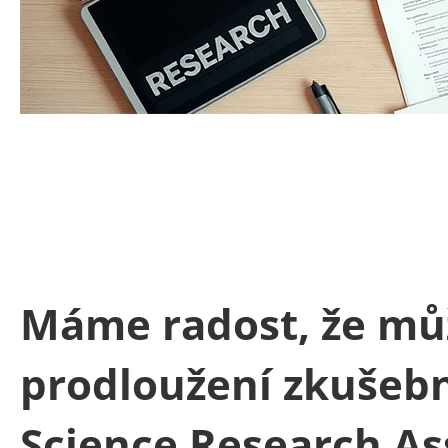
Máme radost, že m
prodloužení zkušebn
Science Research Ass